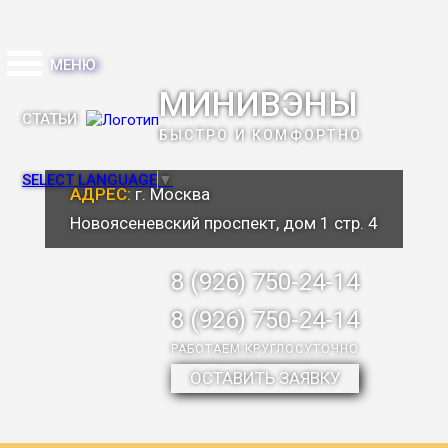
МЕНЮ
МИНИВЭНЫ
СТАТЬИ
БЫСТРО И КОМФОРТНО
SELECT LANGUAGE
▼
АДРЕС:
г. Москва
Новоясеневский проспект, дом 1 стр. 4
8 (926) 750-24-14
8 (926) 750-24-14
РАБОТАЕМ КРУГЛОСУТОЧНО
ОСТАВИТЬ ЗАЯВКУ