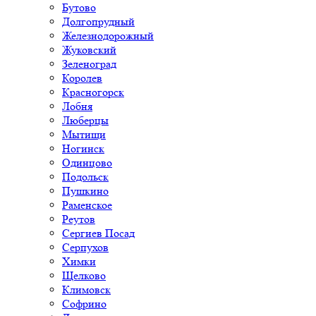
Бутово
Долгопрудный
Железнодорожный
Жуковский
Зеленоград
Королев
Красногорск
Лобня
Люберцы
Мытищи
Ногинск
Одинцово
Подольск
Пушкино
Раменское
Реутов
Сергиев Посад
Серпухов
Химки
Щелково
Климовск
Софрино