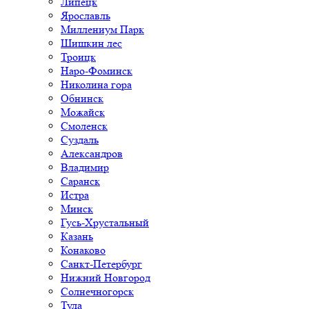
Липецк
Ярославль
Миллениум Парк
Шишкин лес
Троицк
Наро-Фоминск
Николина гора
Обнинск
Можайск
Смоленск
Суздаль
Александров
Владимир
Саранск
Истра
Минск
Гусь-Хрустальный
Казань
Конаково
Санкт-Петербург
Нижний Новгород
Солнечногорск
Тула