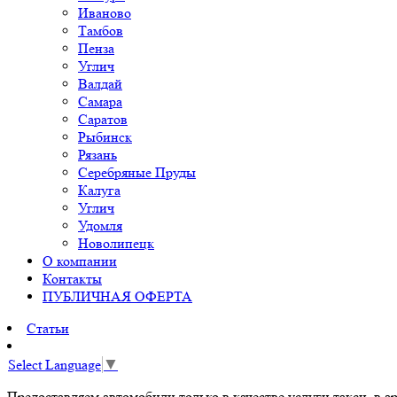
Иваново
Тамбов
Пенза
Углич
Валдай
Самара
Саратов
Рыбинск
Рязань
Серебряные Пруды
Калуга
Углич
Удомля
Новолипецк
О компании
Контакты
ПУБЛИЧНАЯ ОФЕРТА
Статьи
Select Language
▼
Предоставляем автомобили только в качестве услуги такси, в ар