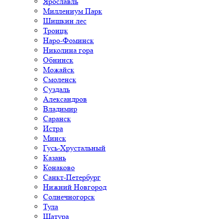
Ярославль
Миллениум Парк
Шишкин лес
Троицк
Наро-Фоминск
Николина гора
Обнинск
Можайск
Смоленск
Суздаль
Александров
Владимир
Саранск
Истра
Минск
Гусь-Хрустальный
Казань
Конаково
Санкт-Петербург
Нижний Новгород
Солнечногорск
Тула
Шатура