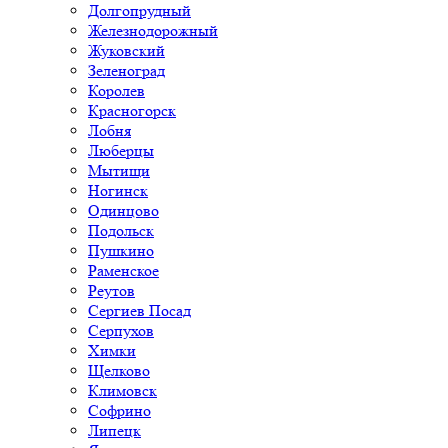
Долгопрудный
Железнодорожный
Жуковский
Зеленоград
Королев
Красногорск
Лобня
Люберцы
Мытищи
Ногинск
Одинцово
Подольск
Пушкино
Раменское
Реутов
Сергиев Посад
Серпухов
Химки
Щелково
Климовск
Софрино
Липецк