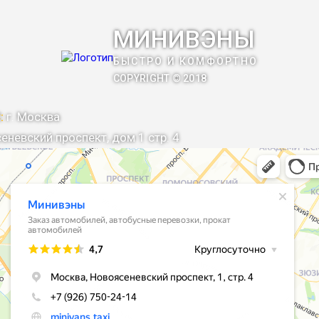
МИНИВЭНЫ
БЫСТРО И КОМФОРТНО
COPYRIGHT © 2018
:
г. Москва
еневский проспект, дом 1 стр. 4