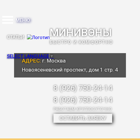
МЕНЮ
МИНИВЭНЫ
СТАТЬИ
БЫСТРО И КОМФОРТНО
SELECT LANGUAGE
▼
АДРЕС:
г. Москва
Новоясеневский проспект, дом 1 стр. 4
8 (926) 750-24-14
8 (926) 750-24-14
РАБОТАЕМ КРУГЛОСУТОЧНО
ОСТАВИТЬ ЗАЯВКУ