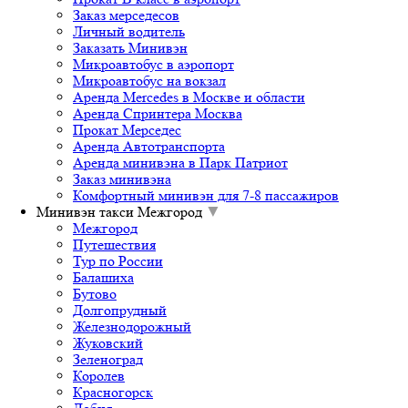
Заказ мерседесов
Личный водитель
Заказать Минивэн
Микроавтобус в аэропорт
Микроавтобус на вокзал
Аренда Mercedes в Москве и области
Аренда Спринтера Москва
Прокат Мерседес
Аренда Автотранспорта
Аренда минивэна в Парк Патриот
Заказ минивэна
Комфортный минивэн для 7-8 пассажиров
Минивэн такси Межгород
▼
Межгород
Путешествия
Тур по России
Балашиха
Бутово
Долгопрудный
Железнодорожный
Жуковский
Зеленоград
Королев
Красногорск