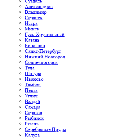
Суздаль
Александров
Владимир
Саранск
Истра
Минск
Гусь-Хрустальный
Казань
Конаково
Санкт-Петербург
Нижний Новгород
Солнечногорск
Тула
Шатура
Иваново
Тамбов
Пенза
Углич
Валдай
Самара
Саратов
Рыбинск
Рязань
Серебряные Пруды
Калуга