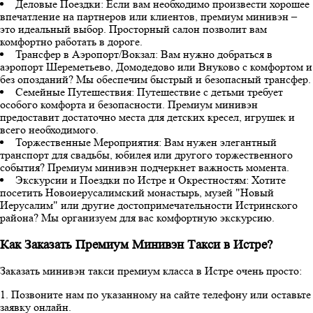
Деловые Поездки: Если вам необходимо произвести хорошее
впечатление на партнеров или клиентов, премиум минивэн –
это идеальный выбор. Просторный салон позволит вам
комфортно работать в дороге.
Трансфер в Аэропорт/Вокзал: Вам нужно добраться в
аэропорт Шереметьево, Домодедово или Внуково с комфортом и
без опозданий? Мы обеспечим быстрый и безопасный трансфер.
Семейные Путешествия: Путешествие с детьми требует
особого комфорта и безопасности. Премиум минивэн
предоставит достаточно места для детских кресел, игрушек и
всего необходимого.
Торжественные Мероприятия: Вам нужен элегантный
транспорт для свадьбы, юбилея или другого торжественного
события? Премиум минивэн подчеркнет важность момента.
Экскурсии и Поездки по Истре и Окрестностям: Хотите
посетить Новоиерусалимский монастырь, музей "Новый
Иерусалим" или другие достопримечательности Истринского
района? Мы организуем для вас комфортную экскурсию.
Как Заказать Премиум Минивэн Такси в Истре?
Заказать минивэн такси премиум класса в Истре очень просто:
1. Позвоните нам по указанному на сайте телефону или оставьте
заявку онлайн.