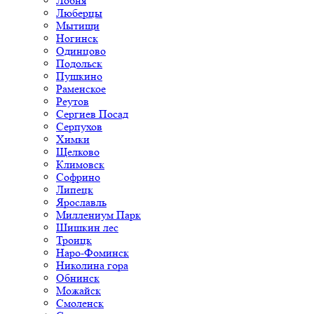
Лобня
Люберцы
Мытищи
Ногинск
Одинцово
Подольск
Пушкино
Раменское
Реутов
Сергиев Посад
Серпухов
Химки
Щелково
Климовск
Софрино
Липецк
Ярославль
Миллениум Парк
Шишкин лес
Троицк
Наро-Фоминск
Николина гора
Обнинск
Можайск
Смоленск