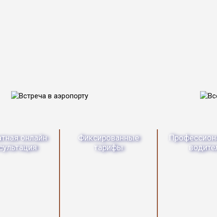
атная онлайн
Фиксированные
Профессион
сультация
тарифы
водите