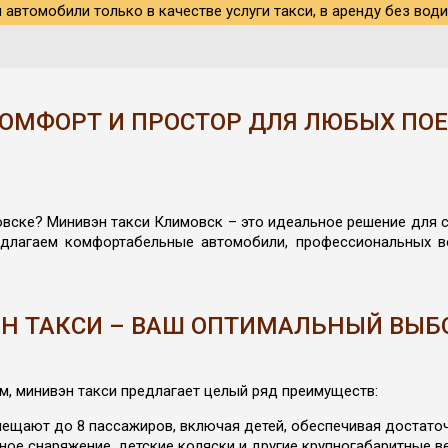
автомобили только в качестве услуги такси, в аренду без води
КОМФОРТ И ПРОСТОР ДЛЯ ЛЮБЫХ ПО
вске? Минивэн такси Климовск – это идеальное решение для с
едлагаем комфортабельные автомобили, профессиональных 
Н ТАКСИ – ВАШ ОПТИМАЛЬНЫЙ ВЫБО
м, минивэн такси предлагает целый ряд преимуществ:
ещают до 8 пассажиров, включая детей, обеспечивая достаточ
ное снаряжение, детские коляски и другие крупногабаритные в