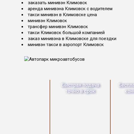
заказать минивэн Климовск
аренда минивэна Климовск с водителем
такси минивэн в Климовске цена
минивэн Климовск
трансфер минивэн Климовск
такси Климовск большой компанией
заказ минивэна в Климовске для поездки
минивэн такси в аэропорт Климовск
Быстрая подача
Беспл
точно в срок
кон