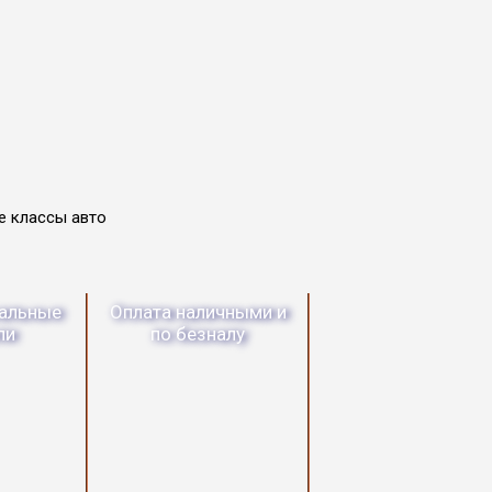
альные
Оплата наличными и
ли
по безналу