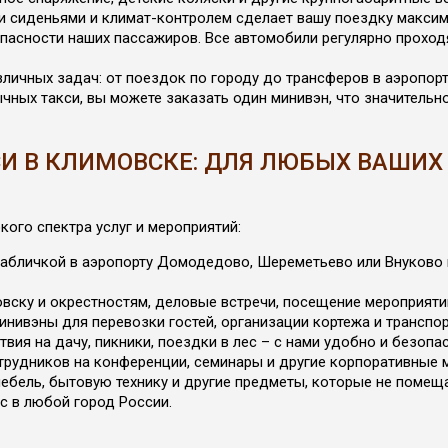
и сиденьями и климат-контролем сделает вашу поездку максим
асности наших пассажиров. Все автомобили регулярно проходя
личных задач: от поездок по городу до трансферов в аэропорт
чных такси, вы можете заказать один минивэн, что значительн
И В КЛИМОВСКЕ: ДЛЯ ЛЮБЫХ ВАШИХ
ого спектра услуг и мероприятий:
с табличкой в аэропорту Домодедово, Шереметьево или Внуково
овску и окрестностям, деловые встречи, посещение мероприятий
нивэны для перевозки гостей, организации кортежа и транспо
вия на дачу, пикники, поездки в лес – с нами удобно и безопас
трудников на конференции, семинары и другие корпоративные 
ебель, бытовую технику и другие предметы, которые не помещ
 в любой город России.