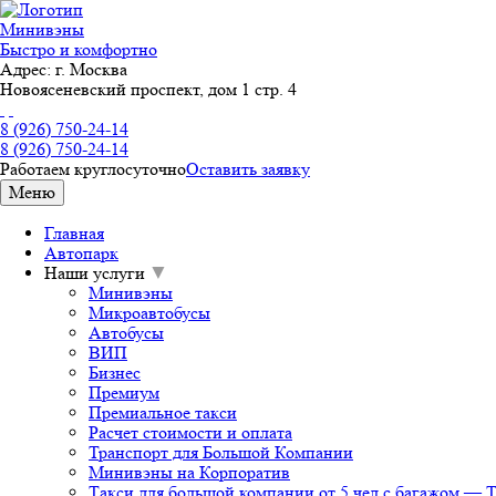
Минивэны
Быстро и комфортно
Адрес:
г. Москва
Новоясеневский проспект, дом 1 стр. 4
8 (926) 750-24-14
8 (926) 750-24-14
Работаем круглосуточно
Оставить заявку
Меню
Главная
Автопарк
Наши услуги
▼
Минивэны
Микроавтобусы
Автобусы
ВИП
Бизнес
Премиум
Премиальное такси
Расчет стоимости и оплата
Транспорт для Большой Компании
Минивэны на Корпоратив
Такси для большой компании от 5 чел с багажом —