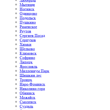
Люберцы
Мытищи
Ногинск
Одинцово
Подольск
Пушкино
Раменское
Реутов
Сергиев Посад
Серпухов
Химки
Щелково
Климовск
Софрино
Липецк
Ярославль
Миллениум Парк
Шишкин лес
Троицк
Наро-Фоминск
Николина гора
Обнинск
Можайск
Смоленск
Суздаль