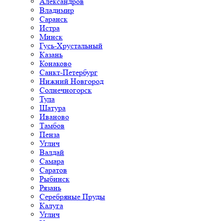
Александров
Владимир
Саранск
Истра
Минск
Гусь-Хрустальный
Казань
Конаково
Санкт-Петербург
Нижний Новгород
Солнечногорск
Тула
Шатура
Иваново
Тамбов
Пенза
Углич
Валдай
Самара
Саратов
Рыбинск
Рязань
Серебряные Пруды
Калуга
Углич