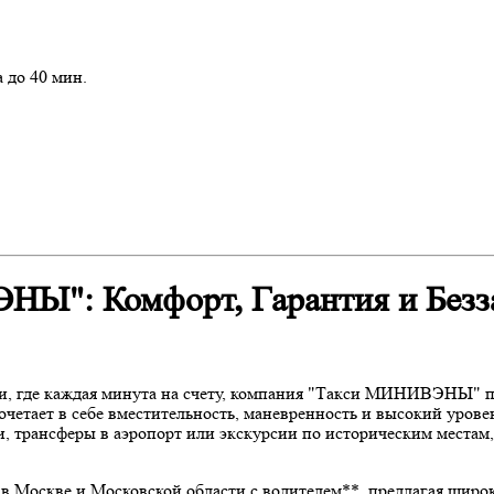
 до 40 мин.
НЫ": Комфорт, Гарантия и Безз
, где каждая минута на счету, компания "Такси МИНИВЭНЫ" пр
очетает в себе вместительность, маневренность и высокий уров
ечи, трансферы в аэропорт или экскурсии по историческим мест
 в Москве и Московской области с водителем**, предлагая шир