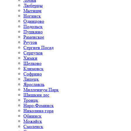
Лобня
Люберцы
Мытищи
Ногинск
Одинцово
Подольск
Пушкино
Раменское
Реутов
Сергиев Посад
Серпухов
Химки
Щелково
Климовск
Софрино
Липецк
Ярославль
Миллениум Парк
Шишкин лес
Троицк
Наро-Фоминск
Николина гора
Обнинск
Можайск
Смоленск