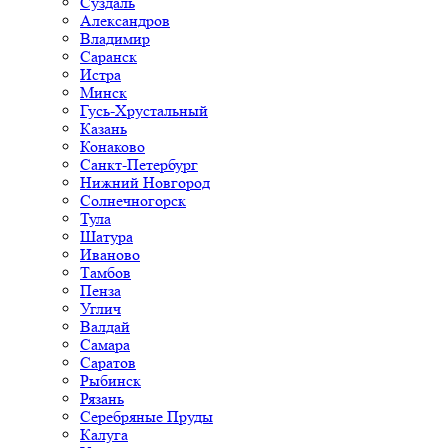
Суздаль
Александров
Владимир
Саранск
Истра
Минск
Гусь-Хрустальный
Казань
Конаково
Санкт-Петербург
Нижний Новгород
Солнечногорск
Тула
Шатура
Иваново
Тамбов
Пенза
Углич
Валдай
Самара
Саратов
Рыбинск
Рязань
Серебряные Пруды
Калуга