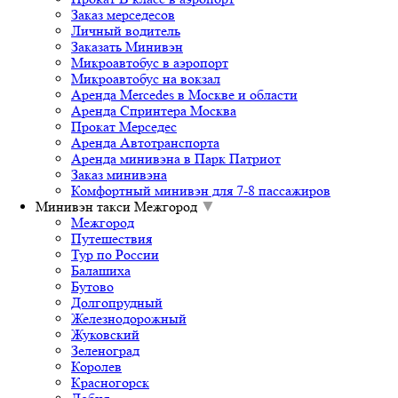
Заказ мерседесов
Личный водитель
Заказать Минивэн
Микроавтобус в аэропорт
Микроавтобус на вокзал
Аренда Mercedes в Москве и области
Аренда Спринтера Москва
Прокат Мерседес
Аренда Автотранспорта
Аренда минивэна в Парк Патриот
Заказ минивэна
Комфортный минивэн для 7-8 пассажиров
Минивэн такси Межгород
▼
Межгород
Путешествия
Тур по России
Балашиха
Бутово
Долгопрудный
Железнодорожный
Жуковский
Зеленоград
Королев
Красногорск