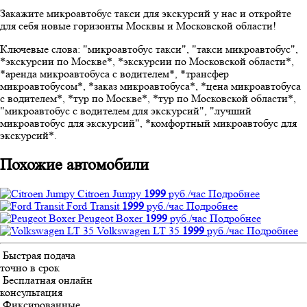
Закажите микроавтобус такси для экскурсий у нас и откройте
для себя новые горизонты Москвы и Московской области!
Ключевые слова: "микроавтобус такси", "такси микроавтобус",
*экскурсии по Москве*, *экскурсии по Московской области*,
*аренда микроавтобуса с водителем*, *трансфер
микроавтобусом*, *заказ микроавтобуса*, *цена микроавтобуса
с водителем*, *тур по Москве*, *тур по Московской области*,
"микроавтобус с водителем для экскурсий", "лучший
микроавтобус для экскурсий", *комфортный микроавтобус для
экскурсий*.
Похожие автомобили
Citroen Jumpy
1999
руб./час
Подробнее
Ford Transit
1999
руб./час
Подробнее
Peugeot Boxer
1999
руб./час
Подробнее
Volkswagen LT 35
1999
руб./час
Подробнее
Быстрая подача
точно в срок
Бесплатная онлайн
консультация
Фиксированные