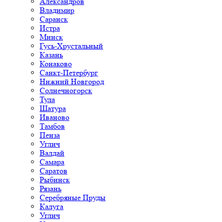
Александров
Владимир
Саранск
Истра
Минск
Гусь-Хрустальный
Казань
Конаково
Санкт-Петербург
Нижний Новгород
Солнечногорск
Тула
Шатура
Иваново
Тамбов
Пенза
Углич
Валдай
Самара
Саратов
Рыбинск
Рязань
Серебряные Пруды
Калуга
Углич