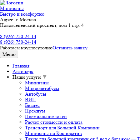
Минивэны
Быстро и комфортно
Адрес:
г. Москва
Новоясеневский проспект, дом 1 стр. 4
8 (926) 750-24-14
8 (926) 750-24-14
Работаем круглосуточно
Оставить заявку
Меню
Главная
Автопарк
Наши услуги
▼
Минивэны
Микроавтобусы
Автобусы
ВИП
Бизнес
Премиум
Премиальное такси
Расчет стоимости и оплата
Транспорт для Большой Компании
Минивэны на Корпоратив
Такси для большой компании от 5 чел с багажом —