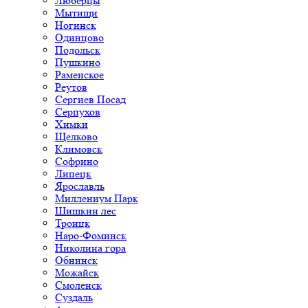
Люберцы
Мытищи
Ногинск
Одинцово
Подольск
Пушкино
Раменское
Реутов
Сергиев Посад
Серпухов
Химки
Щелково
Климовск
Софрино
Липецк
Ярославль
Миллениум Парк
Шишкин лес
Троицк
Наро-Фоминск
Николина гора
Обнинск
Можайск
Смоленск
Суздаль