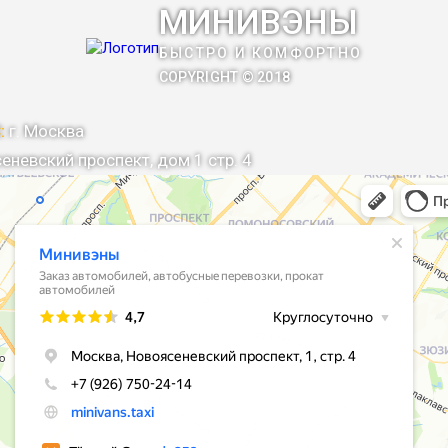
МИНИВЭНЫ
БЫСТРО И КОМФОРТНО
COPYRIGHT © 2018
:
г. Москва
еневский проспект, дом 1 стр. 4