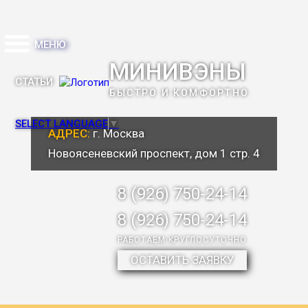
МЕНЮ
МИНИВЭНЫ
СТАТЬИ
БЫСТРО И КОМФОРТНО
SELECT LANGUAGE
▼
АДРЕС:
г. Москва
Новоясеневский проспект, дом 1 стр. 4
8 (926) 750-24-14
8 (926) 750-24-14
РАБОТАЕМ КРУГЛОСУТОЧНО
ОСТАВИТЬ ЗАЯВКУ