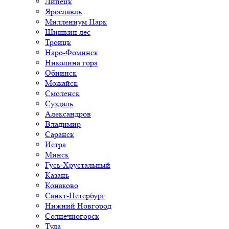
Липецк
Ярославль
Миллениум Парк
Шишкин лес
Троицк
Наро-Фоминск
Николина гора
Обнинск
Можайск
Смоленск
Суздаль
Александров
Владимир
Саранск
Истра
Минск
Гусь-Хрустальный
Казань
Конаково
Санкт-Петербург
Нижний Новгород
Солнечногорск
Тула