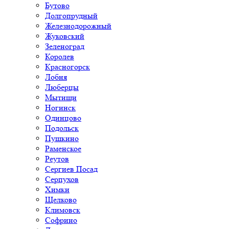
Бутово
Долгопрудный
Железнодорожный
Жуковский
Зеленоград
Королев
Красногорск
Лобня
Люберцы
Мытищи
Ногинск
Одинцово
Подольск
Пушкино
Раменское
Реутов
Сергиев Посад
Серпухов
Химки
Щелково
Климовск
Софрино